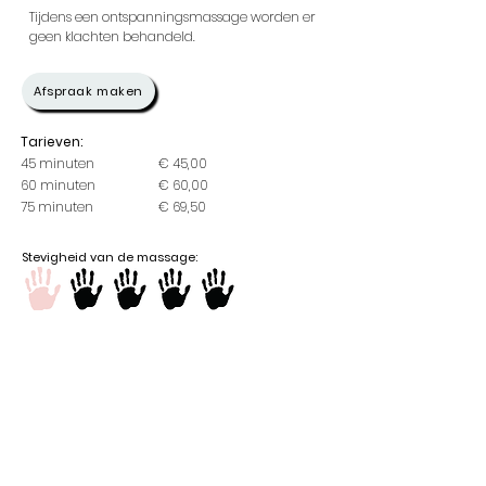
Tijdens een ontspanningsmassage worden er
geen klachten behandeld.
Afspraak maken
Tarieven:
45 minuten
€ 45,00
60 minuten
€ 60,00
75 minuten
€ 69,50
Stevigheid van de massage:
Contactgegevens
Massagepraktijk Loenen
Hoofdweg 132 A
7371 GJ Loenen
info@massagepraktijkloenen.nl
KvK:
74255886