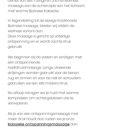
Geniet van een rustige en zachte wellness
massage van de achterzijde van het lichaam
met
warme Balinese Kokosolie.
In tegenstelling tot de stevige traditionele
Balinese massage, bieden wij alléén de
wellness variant aan.
Deze massage is gericht op volledige
ontspanning en er wordt zachte druk
gebruikt.
We beginnen bij de voeten en eindigen met
een ontspannende
hoofdhuidmassage.
Lange, vloeiende
strijkingen worden gebruikt voor de benen,
rug en armen en voor de nek en schouders
gebruiken we een iets mildere druk..
Na afloop reinigen we je huid met warme
kompressen om achtergebleven olie te
verwijderen.
Als je van een ontspanningsmassage met
meer druk houdt dan raden we je onze
klassieke ontspanningsmassage
aan.