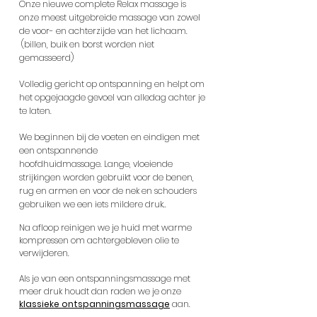
Onze nieuwe complete Relax massage is
onze meest uitgebreide massage van zowel
de voor- en achterzijde van het lichaam.
(billen, buik en borst worden niet
gemasseerd)
Volledig gericht op ontspanning en helpt om
het opgejaagde gevoel van alledag achter je
te laten.
We beginnen bij de voeten en eindigen met
een ontspannende
hoofdhuidmassage.
Lange, vloeiende
strijkingen worden gebruikt voor de benen,
rug en armen en voor de nek en schouders
gebruiken we een iets mildere druk..
Na afloop reinigen we je huid met warme
kompressen om achtergebleven olie te
verwijderen.
Als je van een ontspanningsmassage met
meer druk houdt dan raden we je onze
klassieke ontspanningsmassage
aan.