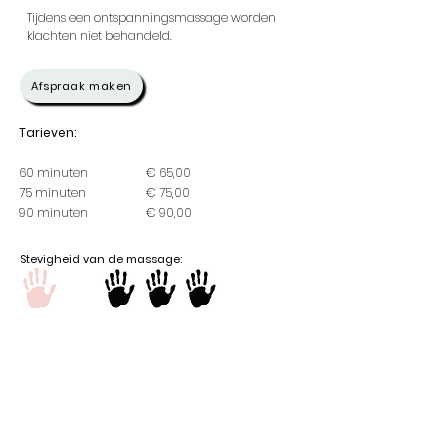
Tijdens een ontspanningsmassage worden
klachten niet behandeld.
Afspraak maken
Tarieven:
60 minuten
€ 65,00
75 minuten
€ 75,00
90 minuten
€ 90,00
Stevigheid van de massage:
Contactgegevens
Massagepraktijk Loenen
Hoofdweg 132 A
7371 GJ Loenen