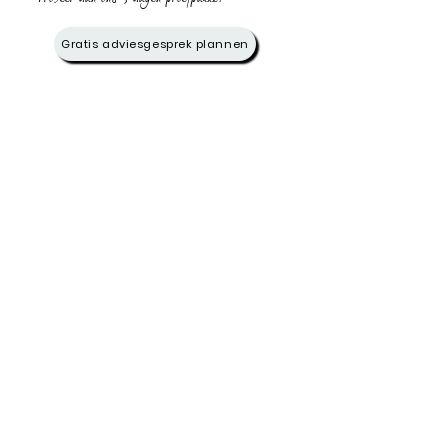
Probeer dan ons 3 dagen proefpakket
Gratis adviesgesprek plannen